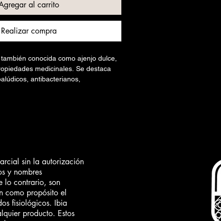
Agregar al carrito
Realizar compra
 también conocida como ajenjo dulce,
opiedades medicinales. Se destaca
palúdicos, antibacterianos,
antioxidantes. Además, se le atribuyen
lud digestiva, la función hepática y la
l.
al para consumirlo en te,
a encapsular.
cial sin la autorización
ganico
os y nombres
a en polvo org
 lo contrario, son
 blanca resellable
n como propósito el
dos fisiológicos. Ibia
or R(UV) lo que permite su
lquier producto. Estos
años