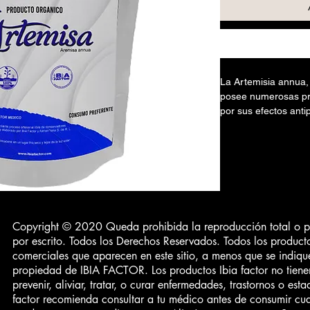
La Artemisia annua,
posee numerosas pr
por sus efectos anti
antiinflamatorios y 
beneficios para la sa
regulación menstrua
Este producto es ide
combinaciones o par
6-44
Copyright © 2020 Queda prohibida la reproducción total o par
Paquete en polvo or
por escrito. Todos los Derechos Reservados. Todos los product
Raiz de ashwagandh
ivacidad
comerciales que aparecen en este sitio, a menos que se indique
Bolsa biodegradable
entes
propiedad de IBIA FACTOR. Los productos Ibia factor no tiene
prevenir, aliviar, tratar, o curar enfermedades, trastornos o esta
/ SATISFACTION
libre de bacterias p
factor recomienda consultar a tu médico antes de consumir cua
conservación por 3 