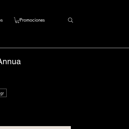
os
Promociones
 Annua
gr