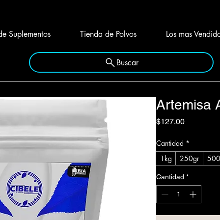
de Suplementos
Tienda de Polvos
Los mas Vendid
Buscar
Artemisa
Precio
$127.00
Cantidad
*
1kg
250gr
500
Cantidad
*