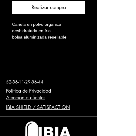
Realizar compra
Canela en polvo organica
deshidratada en frio
bolsa aluminizada resellable
producida y envasada por CIBELE S
de R L
by Ibia factor Mexico
52-56-11-29-56-44
Política de Privacidad
Atencion a clientes
IBIA SHIELD / SATISFACTION