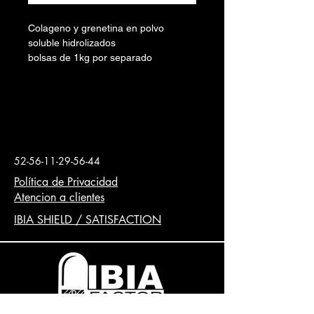
Colageno y grenetina en polvo
soluble hidrolizados
bolsas de 1kg por separado
puede ser sabor
mango
Uva
maracuya
Bolsa aluminizada resellable de 1 kg
libre de bacterias por R(UV) lo que
52-56-11-29-56-44
permite su conservación por 3 años
envasado en México por
Política de Privacidad
CIBELE S de R L
Atencion a clientes
Subdivisión IFM
IBIA SHIELD / SATISFACTION