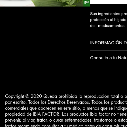
Sus ingredientes p
protección al hígado
de medicamentos.
En casos de hígado g
después de las quim
INFORMACIÓN 
Incrementan el meta
evitando la perdida 
Con las propiedades 
ósea, pero también 
Consulta a tu Natu
Mariano (Sylimarina),
grasas del cuerpo.
Alcachofa, Ortiga, A
Facilitan el trabajo d
Producto totalmente
Sus ingredientes p
gradualmente.
de calidad obtenido
protección específic
Hecho en Mexico.
insistencia de medi
Incrementan el met
6-44
Copyright © 2020 Queda prohibida la reproducción total o par
por escrito. Todos los Derechos Reservados. Todos los product
ivacidad
comerciales que aparecen en este sitio, a menos que se indique
entes
propiedad de IBIA FACTOR. Los productos Ibia factor no tiene
prevenir, aliviar, tratar, o curar enfermedades, trastornos o esta
/ SATISFACTION
factor recomienda consultar a tu médico antes de consumir cua