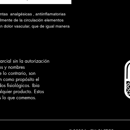
antas analgésicas , antiinflamatorias
lmente de la circulación elementos
n dolor vascular, que de igual manera
ción causantes de dolores de cabeza
sos. El mejor efecto consiste en el
de esos Nutracéuticos como lo son el
auce blanco, romero, alicina, entre
se basa en una estrategia europea
cial sin la autorización
 crónica que llega a ser incapacitante,
os y nombres
bado que el uso continuo aparte de
 lo contrario, son
 analgésicos (AINE) sintéticos que van
n como propósito el
stomacal y el sistema de respuesta
dos fisiológicos. Ibia
 cada vez mas estos eventos.
lquier producto. Estos
s lo que comemos.