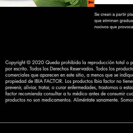
Se crean a partir pl
que eliminan gradua
nocivos que provoca
retardan la oxigena
de moderados a inten
uso ininterrumpido 
jengibre, cúrcuma, s
otros. Esta terapia 
6-44
Copyright © 2020 Queda prohibida la reproducción total o par
utilizada en migraña
por escrito. Todos los Derechos Reservados. Todos los product
pero también compro
ivacidad
comerciales que aparecen en este sitio, a menos que se indique
evitar el consumo de
entes
propiedad de IBIA FACTOR. Los productos Ibia factor no tiene
dañando la mucosa e
prevenir, aliviar, tratar, o curar enfermedades, trastornos o esta
/ SATISFACTION
innata van alejando
factor recomienda consultar a tu médico antes de consumir cua
productos no son medicamentos. Aliméntate sanamente. Somo