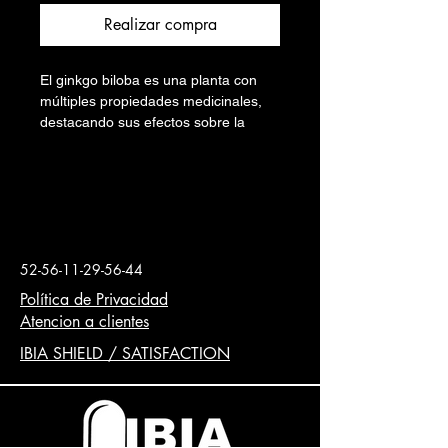
Realizar compra
El ginkgo biloba es una planta con
múltiples propiedades medicinales,
destacando sus efectos sobre la
circulación sanguínea y la función
cerebral.
Sus beneficios incluyen mejorar la
circulación, la memoria, la
concentración y la función cognitiva
en general. También se le atribuyen
52-56-11-29-56-44
propiedades antioxidantes y
neuroprotectoras.
Política de Privacidad
Atencion a clientes
Este producto es ideal para
IBIA SHIELD / SATISFACTION
consumirlo en te, combinaciones o
para encapsular.
Paquete en polvo organico
Raiz de ashwagandha en polvo org