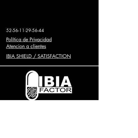
de bacterias, pero su principal
característica es permitir la
conversión de aire en oxigeno a la
sangre.
52-56-11-29-56-44
La alcachofa como depurador
hepático y el te verde que permite la
Política de Privacidad
excreción de calcificaciones de los
Atencion a clientes
riñones, la combinación de los 3
IBIA SHIELD / SATISFACTION
nutracéuticos logran un antitumoral
potente.
Contenido 60 capsulas
Vía de administración: Oral.
Modo de empleo: tomas 2 capsulas
1 o 3 veces al día.
Dosis máxima: 9 capsulas.
Copyright © 2020 Queda prohibida la
Interacciones: Ninguna conocida
reproducción total o parcial sin la
hasta el momento, excluyendo las
autorización por escrito. Todos los
personas que tengan
Derechos Reservados. Todos los
hipersensibilidad al tomillo
productos y nombres comerciales que