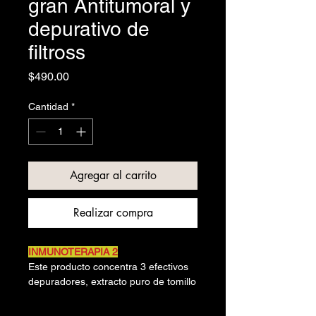
gran Antitumoral y
depurativo de
filtross
Precio
$490.00
Cantidad
*
Agregar al carrito
Realizar compra
INMUNOTERAPIA 2
Este producto concentra 3 efectivos
depuradores, extracto puro de tomillo
que trabaja directamente en el área
pulmonar, permitiendo la eliminación