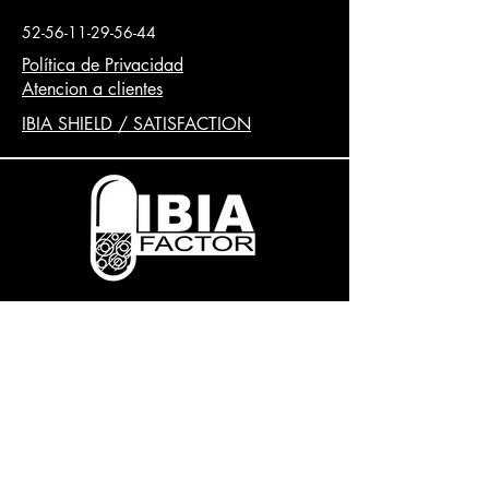
célula.
52-56-11-29-56-44
Facilita el proceso para recolectar el
exceso de líquido y de proteínas de
Política de Privacidad
los diferentes tejidos para evitar que
Atencion a clientes
se congestionen en especial las
IBIA SHIELD / SATISFACTION
zonas linfáticas.
Establece un equilibrio entre las
substancias filtradas y reabsorbidas a
nivel de los capilares sanguíneos.
Recomendado en diferentes
enfermedades que pueden alterar
éste equilibrio linfático de depuración
ganglionar .
Copyright © 2020 Queda prohibida la
reproducción total o parcial sin la
autorización por escrito. Todos los
Derechos Reservados. Todos los
productos y nombres comerciales que
aparecen en este sitio, a menos que se
indique lo contrario, son propiedad de
IBIA FACTOR. Los productos Ibia factor