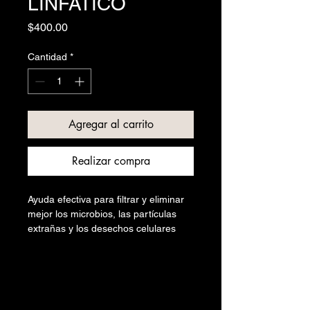
LINFATICO
Precio
$400.00
Cantidad
*
Agregar al carrito
Realizar compra
Ayuda efectiva para filtrar y eliminar
mejor los microbios, las partículas
extrañas y los desechos celulares
mientras se distribuyen los
nutrimentos en el organismo y el
líquido sobrante conocido como
tisular o intersticial, que ocupa los
espacios que quedan entre cada