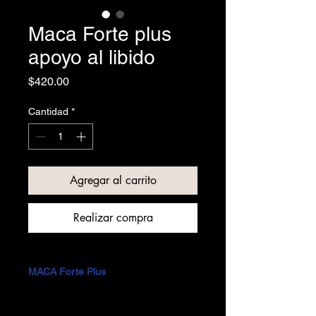
Maca Forte plus
apoyo al libido
Precio
$420.00
Cantidad
*
Agregar al carrito
Realizar compra
MACA Forte Plus
La
Maca andina puede mejorar el