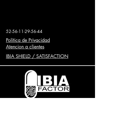
sistema inmunitario, favorece la
fertilidad, el equilibrio hormonal en
las mujeres y potencia la actividad
sexual en los hombres. También
contrarresta el estrés y el
52-56-11-29-56-44
agotamiento físico y mental.
Aunque la maca es utilizada por los
Política de Privacidad
pueblos andinos desde hace miles de
Atencion a clientes
años, ha sido recientemente cuando
IBIA SHIELD / SATISFACTION
ha adquirido popularidad mundial y
ha sufrido un gran incremento en su
demanda debido a las numerosas
propiedades que se le atribuyen.
Ensayos clínicos realizados en
hombres han demostrado que el
extracto de maca puede aumentar el
deseo sexual y mejorar a producción
de espermatozoides, la motilidad del
Copyright © 2020 Queda prohibida la
esperma y el volumen de semen,
reproducción total o parcial sin la
tiene efectos favorables sobre la
autorización por escrito. Todos los
energía y el estado de ánimo, y
Derechos Reservados. Todos los
puede disminuir la ansiedad.